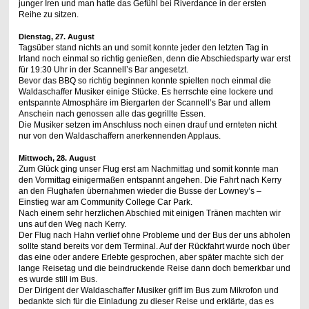
junger Iren und man hatte das Gefühl bei Riverdance in der ersten
Reihe zu sitzen.
Dienstag, 27. August
Tagsüber stand nichts an und somit konnte jeder den letzten Tag in
Irland noch einmal so richtig genießen, denn die Abschiedsparty war erst
für 19:30 Uhr in der Scannell’s Bar angesetzt.
Bevor das BBQ so richtig beginnen konnte spielten noch einmal die
Waldaschaffer Musiker einige Stücke. Es herrschte eine lockere und
entspannte Atmosphäre im Biergarten der Scannell’s Bar und allem
Anschein nach genossen alle das gegrillte Essen.
Die Musiker setzen im Anschluss noch einen drauf und ernteten nicht
nur von den Waldaschaffern anerkennenden Applaus.
Mittwoch, 28. August
Zum Glück ging unser Flug erst am Nachmittag und somit konnte man
den Vormittag einigermaßen entspannt angehen. Die Fahrt nach Kerry
an den Flughafen übernahmen wieder die Busse der Lowney’s –
Einstieg war am Community College Car Park.
Nach einem sehr herzlichen Abschied mit einigen Tränen machten wir
uns auf den Weg nach Kerry.
Der Flug nach Hahn verlief ohne Probleme und der Bus der uns abholen
sollte stand bereits vor dem Terminal. Auf der Rückfahrt wurde noch über
das eine oder andere Erlebte gesprochen, aber später machte sich der
lange Reisetag und die beindruckende Reise dann doch bemerkbar und
es wurde still im Bus.
Der Dirigent der Waldaschaffer Musiker griff im Bus zum Mikrofon und
bedankte sich für die Einladung zu dieser Reise und erklärte, das es