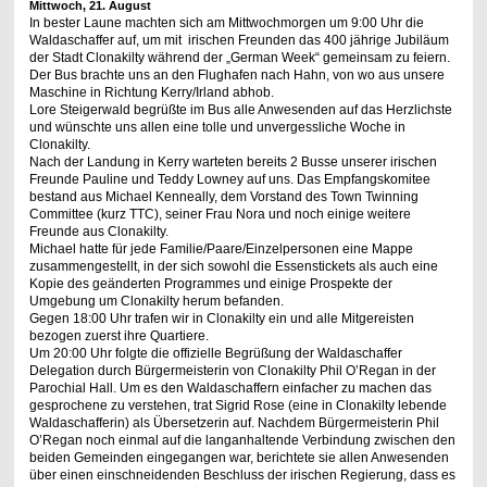
Mittwoch, 21. August
In bester Laune machten sich am Mittwochmorgen um 9:00 Uhr die
Waldaschaffer auf, um mit irischen Freunden das 400 jährige Jubiläum
der Stadt Clonakilty während der „German Week“ gemeinsam zu feiern.
Der Bus brachte uns an den Flughafen nach Hahn, von wo aus unsere
Maschine in Richtung Kerry/Irland abhob.
Lore Steigerwald begrüßte im Bus alle Anwesenden auf das Herzlichste
und wünschte uns allen eine tolle und unvergessliche Woche in
Clonakilty.
Nach der Landung in Kerry warteten bereits 2 Busse unserer irischen
Freunde Pauline und Teddy Lowney auf uns. Das Empfangskomitee
bestand aus Michael Kenneally, dem Vorstand des Town Twinning
Committee (kurz TTC), seiner Frau Nora und noch einige weitere
Freunde aus Clonakilty.
Michael hatte für jede Familie/Paare/Einzelpersonen eine Mappe
zusammengestellt, in der sich sowohl die Essenstickets als auch eine
Kopie des geänderten Programmes und einige Prospekte der
Umgebung um Clonakilty herum befanden.
Gegen 18:00 Uhr trafen wir in Clonakilty ein und alle Mitgereisten
bezogen zuerst ihre Quartiere.
Um 20:00 Uhr folgte die offizielle Begrüßung der Waldaschaffer
Delegation durch Bürgermeisterin von Clonakilty Phil O’Regan in der
Parochial Hall. Um es den Waldaschaffern einfacher zu machen das
gesprochene zu verstehen, trat Sigrid Rose (eine in Clonakilty lebende
Waldaschafferin) als Übersetzerin auf. Nachdem Bürgermeisterin Phil
O’Regan noch einmal auf die langanhaltende Verbindung zwischen den
beiden Gemeinden eingegangen war, berichtete sie allen Anwesenden
über einen einschneidenden Beschluss der irischen Regierung, dass es