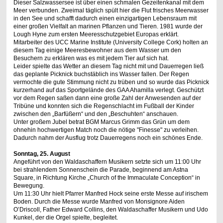
Dieser Salzwassersee ist über einen schmalen Gezeitenkanal mit dem
Meer verbunden. Zweimal täglich spült hier die Flut frisches Meerwasser
in den See und schafft dadurch einen einzigartigen Lebensraum mit
einer großen Vielfalt an marinen Pflanzen und Tieren. 1981 wurde der
Lough Hyne zum ersten Meeresschutzgebiet Europas erklärt.
Mitarbeiter des UCC Marine Institute (University College Cork) holten an
diesem Tag einige Meeresbewohner aus dem Wasser um den
Besuchern zu erklären was es mit jedem Tier auf sich hat.
Leider spielte das Wetter an diesem Tag nicht mit und Dauerregen ließ
das geplante Picknick buchstäblich ins Wasser fallen. Der Regen
vermochte die gute Stimmung nicht zu trüben und so wurde das Picknick
kurzerhand auf das Sportgelände des GAA Ahamilla verlegt. Geschützt
vor dem Regen saßen dann eine große Zahl der Anwesenden auf der
Tribüne und konnten sich die Regenschlacht im Fußball der Kinder
zwischen den „Barfüßern“ und den „Beschuhten“ anschauen.
Unter großem Jubel betrat BGM Marcus Grimm das Grün um dem
ohnehin hochwertigen Match noch die nötige "Finesse" zu verleihen.
Dadurch nahm der Ausflug trotz Dauerregens noch ein schönes Ende.
Sonntag, 2
5
. August
Angeführt von den Waldaschaffern Musikern setzte sich um 11:00 Uhr
bei strahlendem Sonnenschein die Parade, beginnend am Astna
Square, in Richtung Kirche „Church of the Immaculate Conception“ in
Bewegung.
Um 11:30 Uhr hielt Pfarrer Manfred Hock seine erste Messe auf irischem
Boden. Durch die Messe wurde Manfred von Monsignore Aiden
O’Driscoll, Father Edward Collins, den Waldaschaffer Musikern und Udo
Kunkel, der die Orgel spielte, begleitet.