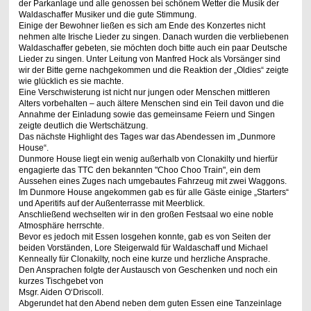
der Parkanlage und alle genossen bei schönem Wetter die Musik der
Waldaschaffer Musiker und die gute Stimmung.
Einige der Bewohner ließen es sich am Ende des Konzertes nicht
nehmen alte Irische Lieder zu singen. Danach wurden die verbliebenen
Waldaschaffer gebeten, sie möchten doch bitte auch ein paar Deutsche
Lieder zu singen. Unter Leitung von Manfred Hock als Vorsänger sind
wir der Bitte gerne nachgekommen und die Reaktion der „Oldies“ zeigte
wie glücklich es sie machte.
Eine Verschwisterung ist nicht nur jungen oder Menschen mittleren
Alters vorbehalten – auch ältere Menschen sind ein Teil davon und die
Annahme der Einladung sowie das gemeinsame Feiern und Singen
zeigte deutlich die Wertschätzung.
Das nächste Highlight des Tages war das Abendessen im „Dunmore
House“.
Dunmore House liegt ein wenig außerhalb von Clonakilty und hierfür
engagierte das TTC den bekannten "Choo Choo Train", ein dem
Aussehen eines Zuges nach umgebautes Fahrzeug mit zwei Waggons.
Im Dunmore House angekommen gab es für alle Gäste einige „Starters“
und Aperitifs auf der Außenterrasse mit Meerblick.
Anschließend wechselten wir in den großen Festsaal wo eine noble
Atmosphäre herrschte.
Bevor es jedoch mit Essen losgehen konnte, gab es von Seiten der
beiden Vorständen, Lore Steigerwald für Waldaschaff und Michael
Kenneally für Clonakilty, noch eine kurze und herzliche Ansprache.
Den Ansprachen folgte der Austausch von Geschenken und noch ein
kurzes Tischgebet von
Msgr. Aiden O‘Driscoll.
Abgerundet hat den Abend neben dem guten Essen eine Tanzeinlage