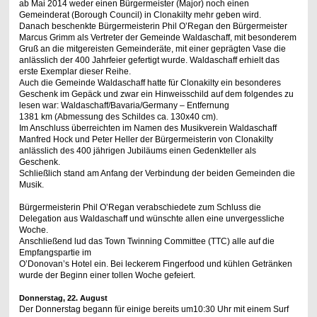
ab Mai 2014 weder einen Bürgermeister (Major) noch einen
Gemeinderat (Borough Council) in Clonakilty mehr geben wird.
Danach beschenkte Bürgermeisterin Phil O’Regan den Bürgermeister
Marcus Grimm als Vertreter der Gemeinde Waldaschaff, mit besonderem
Gruß an die mitgereisten Gemeinderäte, mit einer geprägten Vase die
anlässlich der 400 Jahrfeier gefertigt wurde. Waldaschaff erhielt das
erste Exemplar dieser Reihe.
Auch die Gemeinde Waldaschaff hatte für Clonakilty ein besonderes
Geschenk im Gepäck und zwar ein Hinweisschild auf dem folgendes zu
lesen war: Waldaschaff/Bavaria/Germany – Entfernung
1381 km (Abmessung des Schildes ca. 130x40 cm).
Im Anschluss überreichten im Namen des Musikverein Waldaschaff
Manfred Hock und Peter Heller der Bürgermeisterin von Clonakilty
anlässlich des 400 jährigen Jubiläums einen Gedenkteller als
Geschenk.
Schließlich stand am Anfang der Verbindung der beiden Gemeinden die
Musik.
Bürgermeisterin Phil O’Regan verabschiedete zum Schluss die
Delegation aus Waldaschaff und wünschte allen eine unvergessliche
Woche.
Anschließend lud das Town Twinning Committee (TTC) alle auf die
Empfangspartie im
O’Donovan’s Hotel ein. Bei leckerem Fingerfood und kühlen Getränken
wurde der Beginn einer tollen Woche gefeiert.
Donnerstag, 22. August
Der Donnerstag begann für einige bereits um10:30 Uhr mit einem Surf