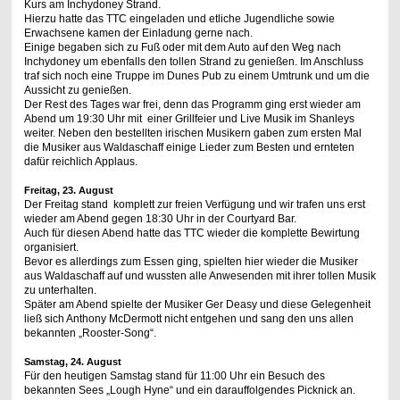
Kurs am Inchydoney Strand.
Hierzu hatte das TTC eingeladen und etliche Jugendliche sowie
Erwachsene kamen der Einladung gerne nach.
Einige begaben sich zu Fuß oder mit dem Auto auf den Weg nach
Inchydoney um ebenfalls den tollen Strand zu genießen. Im Anschluss
traf sich noch eine Truppe im Dunes Pub zu einem Umtrunk und um die
Aussicht zu genießen.
Der Rest des Tages war frei, denn das Programm ging erst wieder am
Abend um 19:30 Uhr mit einer Grillfeier und Live Musik im Shanleys
weiter. Neben den bestellten irischen Musikern gaben zum ersten Mal
die Musiker aus Waldaschaff einige Lieder zum Besten und ernteten
dafür reichlich Applaus.
Freitag, 23. August
Der Freitag stand komplett zur freien Verfügung und wir trafen uns erst
wieder am Abend gegen 18:30 Uhr in der Courtyard Bar.
Auch für diesen Abend hatte das TTC wieder die komplette Bewirtung
organisiert.
Bevor es allerdings zum Essen ging, spielten hier wieder die Musiker
aus Waldaschaff auf und wussten alle Anwesenden mit ihrer tollen Musik
zu unterhalten.
Später am Abend spielte der Musiker Ger Deasy und diese Gelegenheit
ließ sich Anthony McDermott nicht entgehen und sang den uns allen
bekannten „Rooster-Song“.
Samstag, 2
4
. August
Für den heutigen Samstag stand für 11:00 Uhr ein Besuch des
bekannten Sees „Lough Hyne“ und ein darauffolgendes Picknick an.