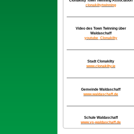
Clonakilty Town Twinning Association
clonakiltytwinning
Video des Town Twinning über
Waldaschaff
youtube_Clonakilty
Stadt Clonakilty
www.clonakilty.ie
Gemeinde Waldaschaff
www.waldaschaff.de
Schule Waldaschaff
www.vs-waldaschaff.de