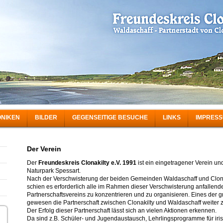
NIKEN
BILDER
GEGENSEITIGE BESUCHE
LINKS
IMPRES
Der Verein
Der
Freundeskreis Clonakilty e.V. 1991
ist ein eingetragener Verein u
Naturpark Spessart.
Nach der Verschwisterung der beiden Gemeinden Waldaschaff und Clonak
schien es erforderlich alle im Rahmen dieser Verschwisterung anfallend
Partnerschaftsvereins zu konzentrieren und zu organisieren. Eines der g
gewesen die Partnerschaft zwischen Clonakilty und Waldaschaff weiter z
Der Erfolg dieser Partnerschaft lässt sich an vielen Aktionen erkennen.
Da sind z.B. Schüler- und Jugendaustausch, Lehrlingsprogramme für iri