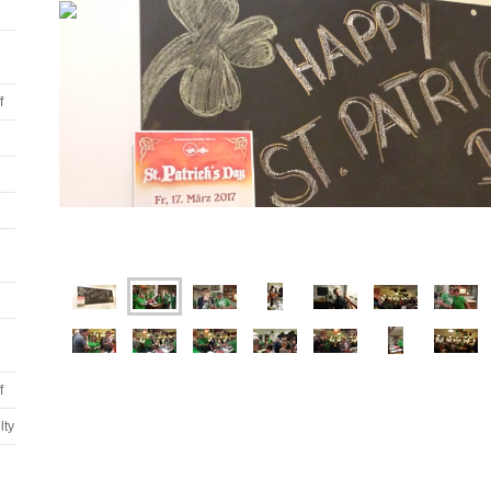
f
f
lty