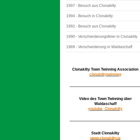
1997 - Besuch aus Clonakilty
1994 - Besuch in Clonakilty
1992 - Besuch aus Clonakilty
1990 - Verschwisterungsfeier in Clonakilty
1989 - Verschwisterung in Waldaschaff
Clonakilty Town Twinning Association
clonakiltytwinning
Video des Town Twinning über
Waldaschaff
youtube_Clonakilty
Stadt Clonakilty
www.clonakilty.ie