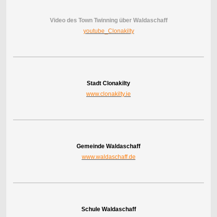
Video des Town Twinning über Waldaschaff
youtube_Clonakilty
Stadt Clonakilty
www.clonakilty.ie
Gemeinde Waldaschaff
www.waldaschaff.de
Schule Waldaschaff